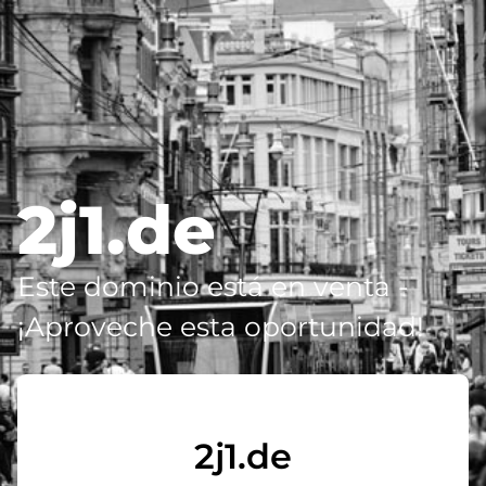
2j1.de
Este dominio está en venta -
¡Aproveche esta oportunidad!
2j1.de