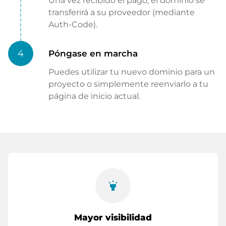
Una vez recibido el pago, el dominio se
transferirá a su proveedor (mediante
Auth-Code).
4
Póngase en marcha
Puedes utilizar tu nuevo dominio para un
proyecto o simplemente reenviarlo a tu
página de inicio actual.
highlight
Mayor visibilidad