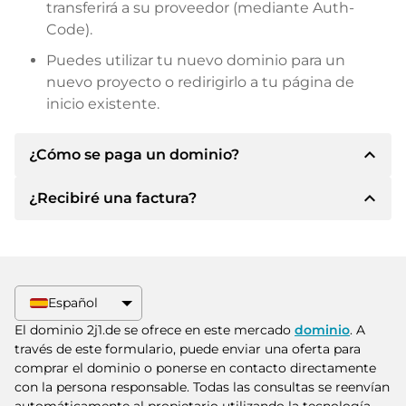
transferirá a su proveedor (mediante Auth-
Code).
Puedes utilizar tu nuevo dominio para un
nuevo proyecto o redirigirlo a tu página de
inicio existente.
expand_less
¿Cómo se paga un dominio?
expand_less
¿Recibiré una factura?
Tras llegar a un acuerdo, el propietario le
informará de los detalles del pago. A
continuación, el propietario le facilitará los datos
Sí, el vendedor le enviará la factura
bancarios SEPA y, si lo desea, también le ofrecerá
correspondiente. Para precios de compra
Paypal u otros métodos de pago.
superiores, también recibirá un contrato de
Español
compra adicional si lo solicita.
Indique siempre el nombre de dominio y el
El dominio 2j1.de se ofrece en este mercado
dominio
. A
número de factura al realizar la transferencia.
través de este formulario, puede enviar una oferta para
comprar el dominio o ponerse en contacto directamente
con la persona responsable. Todas las consultas se reenvían