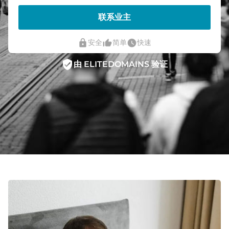
联系业主
lock
thumb_up_alt
watch_later
安全
简单
快速
verified_user
由 ELITEDOMAINS 验证