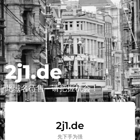
2j1.de
此域名待售 - 请把握机会！
2j1.de
先下手为强