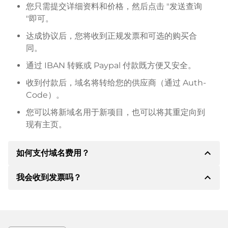
您只需提交详细资料和价格，然后点击 "发送查询
"即可。
达成协议后，您将收到正规发票和可选的购买合
同。
通过 IBAN 转账或 Paypal 付款既方便又安全。
收到付款后，域名将转给您的供应商（通过 Auth-
Code）。
您可以将新域名用于新项目，也可以将其重定向到
现有主页。
expand_less
如何支付域名费用？
expand_less
我会收到发票吗？
达成协议后，房东将通知您付款细节。房主随后会向您
提供 SEPA 银行的详细信息，如果需要，还可以提供
Paypal 或其他付款方式。
是的，卖方会向您寄送正规发票。如果购买价格较高，
您还会根据要求收到一份额外的购买合同。
转账时请务必注明域名和发票号码。